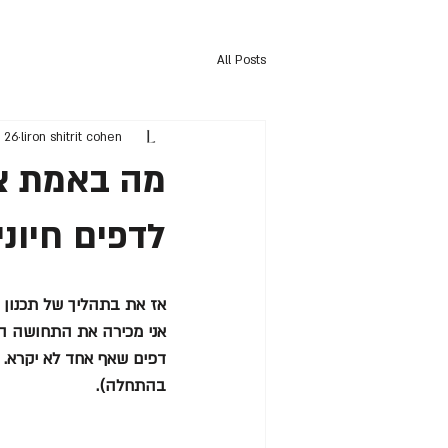
All Posts
‪liron shitrit cohen‬‏
26 בינו׳
מה באמת צר
לדפים חיוני
אז את בתהליך של תכנון 
דפים שאף אחד לא יקרא. א
בהתחלה).